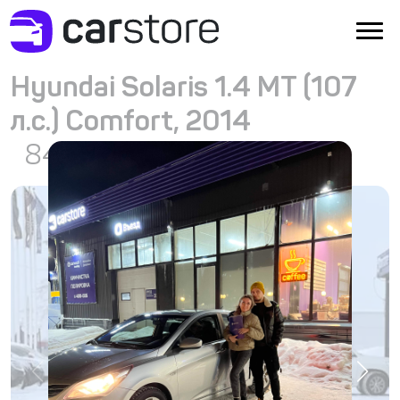
Hyundai Solaris 1.4 MT (107
л.с.) Comfort, 2014
840 000
₽