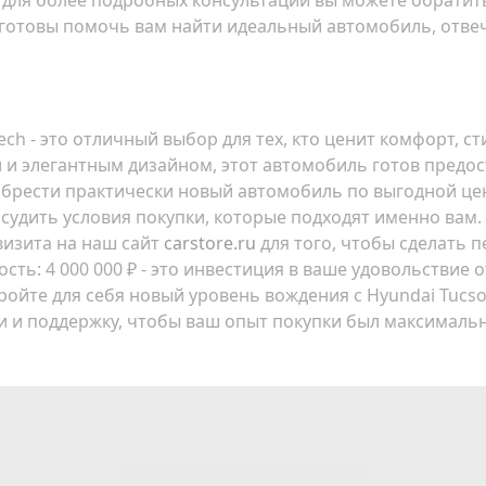
для более подробных консультаций вы можете обратить
а готовы помочь вам найти идеальный автомобиль, отв
h-Tech - это отличный выбор для тех, кто ценит комфорт,
 и элегантным дизайном, этот автомобиль готов предо
брести практически новый автомобиль по выгодной цен
судить условия покупки, которые подходят именно вам
 визита на наш сайт
carstore.ru
для того, чтобы сделать 
ость:
4 000 000 ₽
- это инвестиция в ваше удовольствие о
ройте для себя новый уровень вождения с Hyundai Tucson 
и и поддержку, чтобы ваш опыт покупки был максимал