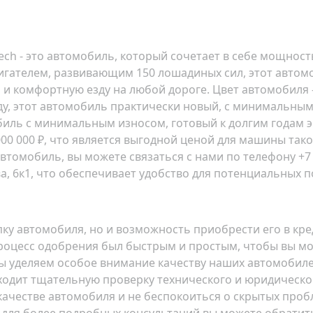
h-Tech - это автомобиль, который сочетает в себе мощнос
ателем, развивающим 150 лошадиных сил, этот автомо
и комфортную езду на любой дороге. Цвет автомобиля -
у, этот автомобиль практически новый, с минимальным п
иль с минимальным износом, готовый к долгим годам э
0 000 ₽, что является выгодной ценой для машины таког
втомобиль, вы можете связаться с нами по телефону +7 
а, 6к1
, что обеспечивает удобство для потенциальных п
ку автомобиля, но и возможность приобрести его в кред
роцесс одобрения был быстрым и простым, чтобы вы мог
мы уделяем особое внимание качеству наших автомобил
 проходит тщательную проверку технического и юридическ
 качестве автомобиля и не беспокоиться о скрытых проб