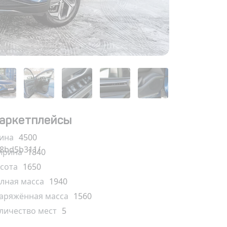
аркетплейсы
ина
4500
58bd5b311/
рина
1840
сота
1650
лная масса
1940
аряжённая масса
1560
личество мест
5