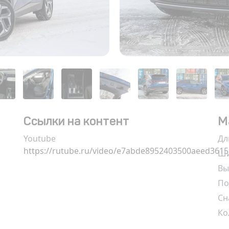
Ссылки на контент
М
Youtube
Дл
https://rutube.ru/video/e7abde8952403500aeed361
Ши
Вы
По
Сн
Ко