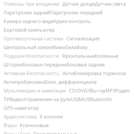
Помощь при вождении
Датчик дождя
Датчик света
Парктроник задний
Парктроник передний
Камера заднего вида
Круиз-контроль
Бортовой компьютер
Противоугонная система
Сигнализация
Центральный замок
Иммобилайзер
Подушки безопасности
Фронтальные
Коленные
Шторки
Боковые передние
Боковые задние
Активная безопасность
Антиблокировка тормозов
Антипробуксовка
Блок. дифференциала
Мультимедиа и навигация
CD/DVD/Blu-ray
MP3
Радио
TV
Видео
Управление на руле
USB
AUX
Bluetooth
GPS-навигатор
Аудиосистема
6 колонок
Фары
Ксеноновые