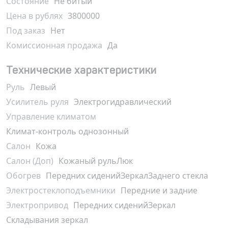
Состояние
Не битый
Цена в рублях
3800000
Под заказ
Нет
Комиссионная продажа
Да
Технические характеристики
Руль
Левый
Усилитель руля
Электрогидравлический
Управление климатом
Климат-контроль однозонный
Салон
Кожа
Салон (Доп)
Кожаный руль
Люк
Обогрев
Передних сидений
Зеркал
Заднего стекла
Электростеклоподъемники
Передние и задние
Электропривод
Передних сидений
Зеркал
Складывания зеркал