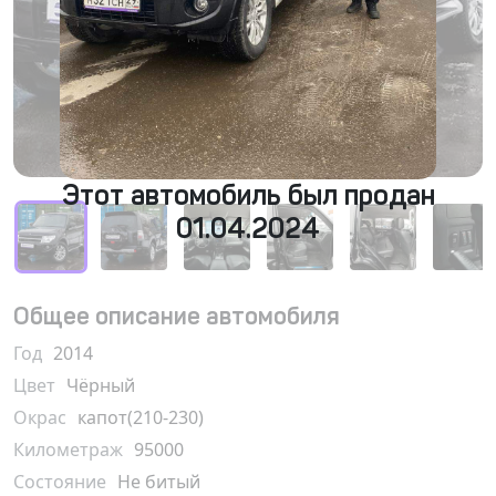
Этот автомобиль был продан
01.04.2024
Общее описание автомобиля
Год
2014
Цвет
Чёрный
Окрас
капот(210-230)
Километраж
95000
Состояние
Не битый