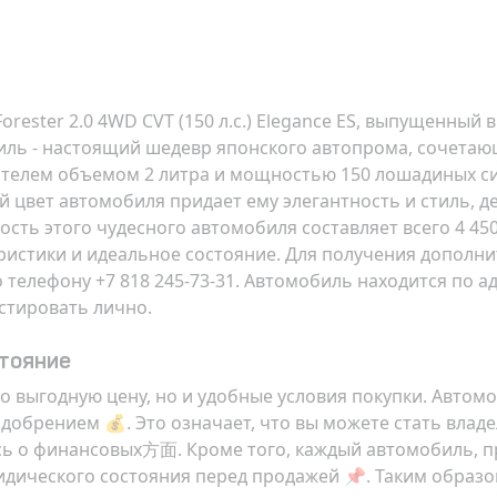
rester 2.0 4WD CVT (150 л.с.) Elegance ES, выпущенны
биль - настоящий шедевр японского автопрома, сочетаю
елем объемом 2 литра и мощностью 150 лошадиных сил
 цвет автомобиля придает ему элегантность и стиль, де
ть этого чудесного автомобиля составляет всего 4 450
теристики и идеальное состояние. Для получения допо
 телефону +7 818 245-73-31. Автомобиль находится по а
естировать лично.
стояние
 выгодную цену, но и удобные условия покупки. Автом
добрением 💰. Это означает, что вы можете стать владел
коясь о финансовых方面. Кроме того, каждый автомобиль,
дического состояния перед продажей 📌. Таким образом