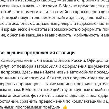
еред вами настоящую свободу — забыть о пробках в об
а успевать на важные встречи. В Москве представлен 
х хэтчбеков и вместительных семейных кроссоверов до
д.
Каждый покупатель
сможет найти здесь идеальный ва
ые автосалоны, официальные дилеры и надежные частн
й юридической чистоты и возможностью оформить покуп
ие, обеспечивающее независимость, мобильность и ма
кве: лучшие предложения столицы
 самых динамичных и масштабных в России. Официаль
слуг: от подбора автомобиля и оформления документо
 вопросам. Здесь вы найдете новые автомобили послед
енными технологиями. Для тех, кто предпочитает экон
веренных продавцов — такие машины проходят тщательн
ным ценам. В Москве также действуют крупные онлайн-
ным описанием, фото и отзывами владельцев. Благодар
стоянии, сравнить предложения по комплектациям и це
льными программами трейд-ин. 👍