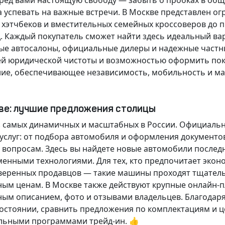
еред вами настоящую свободу — забыть о пробках в об
а успевать на важные встречи. В Москве представлен 
х хэтчбеков и вместительных семейных кроссоверов до
д.
Каждый покупатель
сможет найти здесь идеальный ва
ые автосалоны, официальные дилеры и надежные частн
й юридической чистоты и возможностью оформить покуп
ие, обеспечивающее независимость, мобильность и ма
кве: лучшие предложения столицы
 самых динамичных и масштабных в России. Официаль
слуг: от подбора автомобиля и оформления документо
 вопросам. Здесь вы найдете новые автомобили послед
енными технологиями. Для тех, кто предпочитает экон
веренных продавцов — такие машины проходят тщательн
ным ценам. В Москве также действуют крупные онлайн-
ным описанием, фото и отзывами владельцев. Благодар
стоянии, сравнить предложения по комплектациям и це
льными программами трейд-ин. 👍