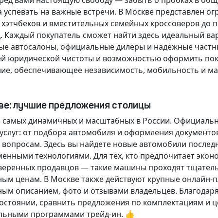
еред вами настоящую свободу — забыть о пробках в об
а успевать на важные встречи. В Москве представлен 
х хэтчбеков и вместительных семейных кроссоверов до
д.
Каждый покупатель
сможет найти здесь идеальный ва
ые автосалоны, официальные дилеры и надежные частн
й юридической чистоты и возможностью оформить покуп
ие, обеспечивающее независимость, мобильность и ма
кве: лучшие предложения столицы
 самых динамичных и масштабных в России. Официаль
слуг: от подбора автомобиля и оформления документо
 вопросам. Здесь вы найдете новые автомобили послед
енными технологиями. Для тех, кто предпочитает экон
веренных продавцов — такие машины проходят тщательн
ным ценам. В Москве также действуют крупные онлайн-
ным описанием, фото и отзывами владельцев. Благодар
стоянии, сравнить предложения по комплектациям и це
льными программами трейд-ин. 👍