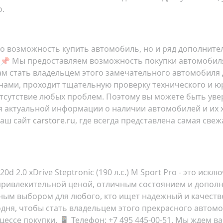
о.
 возможность купить автомобиль, но и ряд дополнител
📌 Мы предоставляем возможность покупки автомобиля 
ам стать владельцем этого замечательного автомобиля
нами, проходит тщательную проверку технического и ю
отсутствие любых проблем. Поэтому вы можете быть уве
 актуальной информации о наличии автомобилей и их х
наш сайт
carstore.ru
, где всегда представлена самая св
d 2.0 xDrive Steptronic (190 л.с.) M Sport Pro
- это искл
 привлекительной ценой, отличным состоянием и дополн
ьным выбором для любого, кто ищет надежный и качеств
дня, чтобы стать владельцем этого прекрасного автомо
ссе покупки. 📱 Телефон: +7 495 445-00-51. Мы ждем в