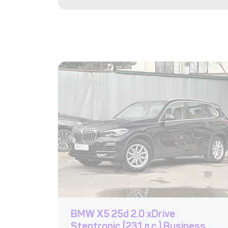
BMW X5 25d 2.0 xDrive
Steptronic (231 л.с.) Business