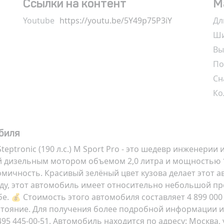
Ссылки на контент
М
Youtube
https://youtu.be/5Y49p75P3iY
Дл
Ши
Вы
По
Сн
Ко
биля
eptronic (190 л.с.) M Sport Pro
- это шедевр инженерии и
 дизельным мотором объемом 2,0 литра и мощностью 1
омичность. Красивый зелёный цвет кузова делает этот
у, этот автомобиль имеет относительно небольшой проб
е. 💰 Стоимость этого автомобиля составляет
4 899 000
остояние. Для получения более подробной информации 
495 445-00-51
. Автомобиль находится по адресу:
Москва, 