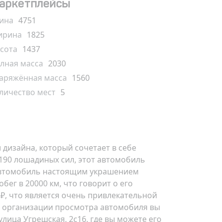
аркетплейсы
ина
4751
рина
1825
сота
1437
лная масса
2030
аряжённая масса
1560
личество мест
5
 дизайна, который сочетает в себе
90 лошадиных сил, этот автомобиль
 автомобиль настоящим украшением
ег в 20000 км, что говорит о его
 ₽
, что является очень привлекательной
и организации просмотра автомобиля вы
улица Угрешская, 2с16
, где вы можете его