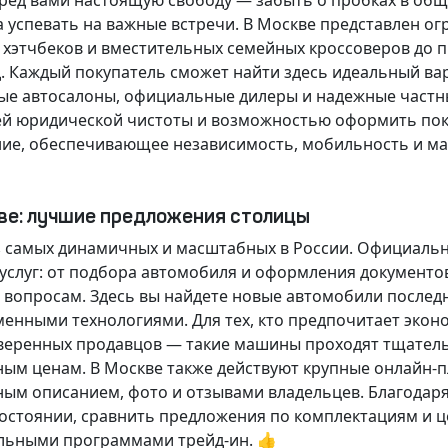
еред вами настоящую свободу — забыть о пробках в об
а успевать на важные встречи. В Москве представлен 
х хэтчбеков и вместительных семейных кроссоверов до
д.
Каждый покупатель
сможет найти здесь идеальный ва
ые автосалоны, официальные дилеры и надежные частн
й юридической чистоты и возможностью оформить покуп
ие, обеспечивающее независимость, мобильность и ма
кве: лучшие предложения столицы
 самых динамичных и масштабных в России. Официаль
слуг: от подбора автомобиля и оформления документо
 вопросам. Здесь вы найдете новые автомобили послед
енными технологиями. Для тех, кто предпочитает экон
веренных продавцов — такие машины проходят тщательн
ным ценам. В Москве также действуют крупные онлайн-
ным описанием, фото и отзывами владельцев. Благодар
стоянии, сравнить предложения по комплектациям и це
льными программами трейд-ин. 👍