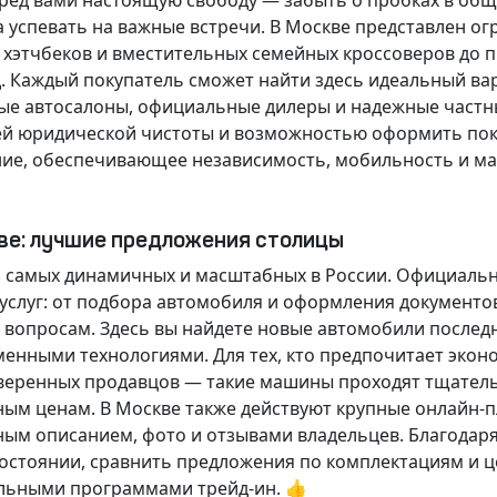
еред вами настоящую свободу — забыть о пробках в об
а успевать на важные встречи. В Москве представлен 
х хэтчбеков и вместительных семейных кроссоверов до
д.
Каждый покупатель
сможет найти здесь идеальный ва
ые автосалоны, официальные дилеры и надежные частн
й юридической чистоты и возможностью оформить покуп
ие, обеспечивающее независимость, мобильность и ма
кве: лучшие предложения столицы
 самых динамичных и масштабных в России. Официаль
слуг: от подбора автомобиля и оформления документо
 вопросам. Здесь вы найдете новые автомобили послед
енными технологиями. Для тех, кто предпочитает экон
веренных продавцов — такие машины проходят тщательн
ным ценам. В Москве также действуют крупные онлайн-
ным описанием, фото и отзывами владельцев. Благодар
стоянии, сравнить предложения по комплектациям и це
льными программами трейд-ин. 👍