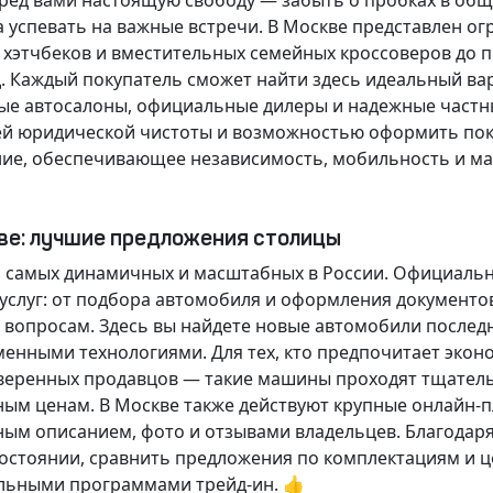
еред вами настоящую свободу — забыть о пробках в об
а успевать на важные встречи. В Москве представлен 
х хэтчбеков и вместительных семейных кроссоверов до
д.
Каждый покупатель
сможет найти здесь идеальный ва
ые автосалоны, официальные дилеры и надежные частн
й юридической чистоты и возможностью оформить покуп
ие, обеспечивающее независимость, мобильность и ма
кве: лучшие предложения столицы
 самых динамичных и масштабных в России. Официаль
слуг: от подбора автомобиля и оформления документо
 вопросам. Здесь вы найдете новые автомобили послед
енными технологиями. Для тех, кто предпочитает экон
веренных продавцов — такие машины проходят тщательн
ным ценам. В Москве также действуют крупные онлайн-
ным описанием, фото и отзывами владельцев. Благодар
стоянии, сравнить предложения по комплектациям и це
льными программами трейд-ин. 👍