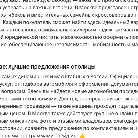
еред вами настоящую свободу — забыть о пробках в об
а успевать на важные встречи. В Москве представлен 
х хэтчбеков и вместительных семейных кроссоверов до
д.
Каждый покупатель
сможет найти здесь идеальный ва
ые автосалоны, официальные дилеры и надежные частн
й юридической чистоты и возможностью оформить покуп
ие, обеспечивающее независимость, мобильность и ма
кве: лучшие предложения столицы
 самых динамичных и масштабных в России. Официаль
слуг: от подбора автомобиля и оформления документо
 вопросам. Здесь вы найдете новые автомобили послед
енными технологиями. Для тех, кто предпочитает экон
веренных продавцов — такие машины проходят тщательн
ным ценам. В Москве также действуют крупные онлайн-
ным описанием, фото и отзывами владельцев. Благодар
стоянии, сравнить предложения по комплектациям и це
льными программами трейд-ин. 👍