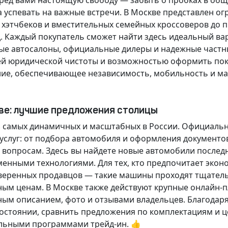
еред вами настоящую свободу — забыть о пробках в об
а успевать на важные встречи. В Москве представлен 
х хэтчбеков и вместительных семейных кроссоверов до
д.
Каждый покупатель
сможет найти здесь идеальный ва
ые автосалоны, официальные дилеры и надежные частн
й юридической чистоты и возможностью оформить покуп
ие, обеспечивающее независимость, мобильность и ма
кве: лучшие предложения столицы
 самых динамичных и масштабных в России. Официаль
слуг: от подбора автомобиля и оформления документо
 вопросам. Здесь вы найдете новые автомобили послед
енными технологиями. Для тех, кто предпочитает экон
веренных продавцов — такие машины проходят тщательн
ным ценам. В Москве также действуют крупные онлайн-
ным описанием, фото и отзывами владельцев. Благодар
стоянии, сравнить предложения по комплектациям и це
льными программами трейд-ин. 👍