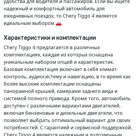
удобства
для водителя и пассажиров. Если вы ищете
надежный и комфортный автомобиль для
ежедневных поездок, то Chery Tiggo 4 является
идеальным выбором 🚗.
Характеристики и комплектации
Chery Tiggo 4 предлагается в различных
комплектациях, каждая из которых оснащена
уникальным набором опций
и
характеристик
.
Базовая комплектация включает в себя
климат-
контроль
,
аудиосистему
и
навигацию
, в то время как
более высокие комплектации оснащены
панорамной крышей
,
камерами заднего вида
и
системой полного привода
. Кроме того, автомобиль
доступен с
различными вариантами двигателей
,
включая
бензиновые и дизельные
двигатели, что
позволяет выбрать оптимальный вариант для своих
потребностей. С
гарантией
и
сервисной поддержкой
,
Chery Tiggo 4 является надежным и долговечным