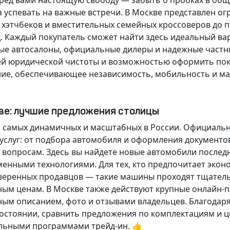
еред вами настоящую свободу — забыть о пробках в об
а успевать на важные встречи. В Москве представлен 
х хэтчбеков и вместительных семейных кроссоверов до
д.
Каждый покупатель
сможет найти здесь идеальный ва
ые автосалоны, официальные дилеры и надежные частн
й юридической чистоты и возможностью оформить покуп
ие, обеспечивающее независимость, мобильность и ма
кве: лучшие предложения столицы
 самых динамичных и масштабных в России. Официаль
слуг: от подбора автомобиля и оформления документо
 вопросам. Здесь вы найдете новые автомобили послед
енными технологиями. Для тех, кто предпочитает экон
веренных продавцов — такие машины проходят тщательн
ным ценам. В Москве также действуют крупные онлайн-
ным описанием, фото и отзывами владельцев. Благодар
стоянии, сравнить предложения по комплектациям и це
льными программами трейд-ин. 👍