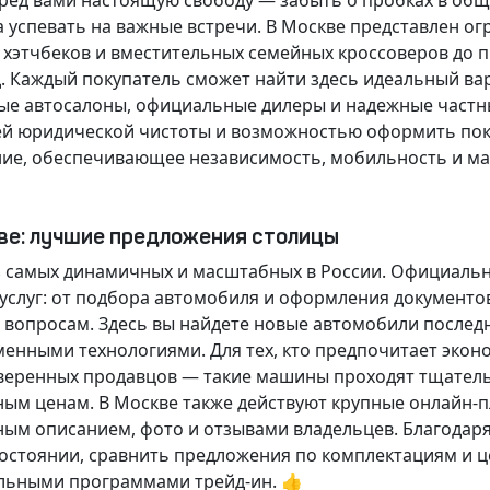
еред вами настоящую свободу — забыть о пробках в об
а успевать на важные встречи. В Москве представлен 
х хэтчбеков и вместительных семейных кроссоверов до
д.
Каждый покупатель
сможет найти здесь идеальный ва
ые автосалоны, официальные дилеры и надежные частн
й юридической чистоты и возможностью оформить покуп
ие, обеспечивающее независимость, мобильность и ма
кве: лучшие предложения столицы
 самых динамичных и масштабных в России. Официаль
слуг: от подбора автомобиля и оформления документо
 вопросам. Здесь вы найдете новые автомобили послед
енными технологиями. Для тех, кто предпочитает экон
веренных продавцов — такие машины проходят тщательн
ным ценам. В Москве также действуют крупные онлайн-
ным описанием, фото и отзывами владельцев. Благодар
стоянии, сравнить предложения по комплектациям и це
льными программами трейд-ин. 👍