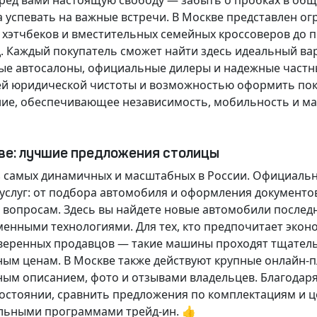
еред вами настоящую свободу — забыть о пробках в об
а успевать на важные встречи. В Москве представлен 
х хэтчбеков и вместительных семейных кроссоверов до
д.
Каждый покупатель
сможет найти здесь идеальный ва
ые автосалоны, официальные дилеры и надежные частн
й юридической чистоты и возможностью оформить покуп
ие, обеспечивающее независимость, мобильность и ма
кве: лучшие предложения столицы
 самых динамичных и масштабных в России. Официаль
слуг: от подбора автомобиля и оформления документо
 вопросам. Здесь вы найдете новые автомобили послед
енными технологиями. Для тех, кто предпочитает экон
веренных продавцов — такие машины проходят тщательн
ным ценам. В Москве также действуют крупные онлайн-
ным описанием, фото и отзывами владельцев. Благодар
стоянии, сравнить предложения по комплектациям и це
льными программами трейд-ин. 👍