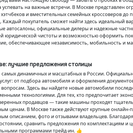
еред вами настоящую свободу — забыть о пробках в об
а успевать на важные встречи. В Москве представлен 
х хэтчбеков и вместительных семейных кроссоверов до
д.
Каждый покупатель
сможет найти здесь идеальный ва
ые автосалоны, официальные дилеры и надежные частн
й юридической чистоты и возможностью оформить покуп
ие, обеспечивающее независимость, мобильность и ма
кве: лучшие предложения столицы
 самых динамичных и масштабных в России. Официаль
слуг: от подбора автомобиля и оформления документо
 вопросам. Здесь вы найдете новые автомобили послед
енными технологиями. Для тех, кто предпочитает экон
веренных продавцов — такие машины проходят тщательн
ным ценам. В Москве также действуют крупные онлайн-
ным описанием, фото и отзывами владельцев. Благодар
стоянии, сравнить предложения по комплектациям и це
льными программами трейд-ин. 👍