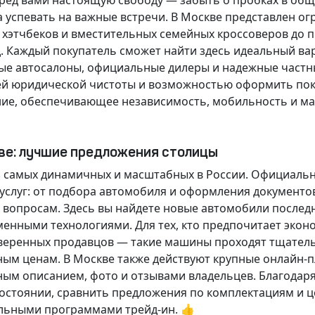
еред вами настоящую свободу — забыть о пробках в об
а успевать на важные встречи. В Москве представлен 
х хэтчбеков и вместительных семейных кроссоверов до
д.
Каждый покупатель
сможет найти здесь идеальный ва
ые автосалоны, официальные дилеры и надежные частн
й юридической чистоты и возможностью оформить покуп
ие, обеспечивающее независимость, мобильность и ма
кве: лучшие предложения столицы
 самых динамичных и масштабных в России. Официаль
слуг: от подбора автомобиля и оформления документо
 вопросам. Здесь вы найдете новые автомобили послед
енными технологиями. Для тех, кто предпочитает экон
веренных продавцов — такие машины проходят тщательн
ным ценам. В Москве также действуют крупные онлайн-
ным описанием, фото и отзывами владельцев. Благодар
стоянии, сравнить предложения по комплектациям и це
льными программами трейд-ин. 👍