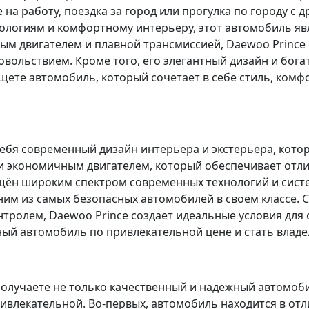
на работу, поездка за город или прогулка по городу с 
логиям и комфортному интерьеру, этот автомобиль явл
ным двигателем и плавной трансмиссией, Daewoo Princ
довольствием. Кроме того, его элегантный дизайн и бог
ете автомобиль, который сочетает в себе стиль, комфор
ебя современный дизайн интерьера и экстерьера, кото
экономичным двигателем, который обеспечивает отли
ащён широким спектром современных технологий и сист
дним из самых безопасных автомобилей в своём классе.
тролем, Daewoo Prince создает идеальные условия для 
ный автомобиль по привлекательной цене и стать влад
получаете не только качественный и надёжный автомоби
ривлекательной. Во-первых, автомобиль находится в от