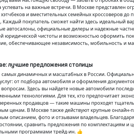
еред вами настоящую свободу — забыть о пробках в об
а успевать на важные встречи. В Москве представлен 
х хэтчбеков и вместительных семейных кроссоверов до
д.
Каждый покупатель
сможет найти здесь идеальный ва
ые автосалоны, официальные дилеры и надежные частн
й юридической чистоты и возможностью оформить покуп
ие, обеспечивающее независимость, мобильность и ма
кве: лучшие предложения столицы
 самых динамичных и масштабных в России. Официаль
слуг: от подбора автомобиля и оформления документо
 вопросам. Здесь вы найдете новые автомобили послед
енными технологиями. Для тех, кто предпочитает экон
веренных продавцов — такие машины проходят тщательн
ным ценам. В Москве также действуют крупные онлайн-
ным описанием, фото и отзывами владельцев. Благодар
стоянии, сравнить предложения по комплектациям и це
льными программами трейд-ин. 👍