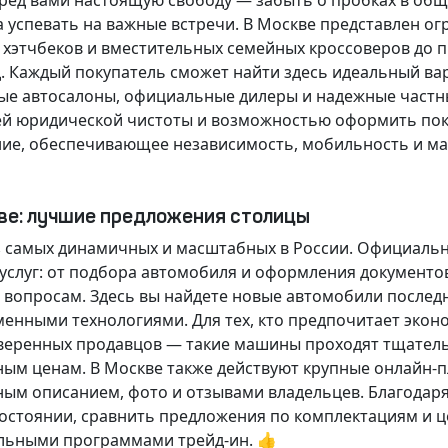
еред вами настоящую свободу — забыть о пробках в об
а успевать на важные встречи. В Москве представлен 
х хэтчбеков и вместительных семейных кроссоверов до
д.
Каждый покупатель
сможет найти здесь идеальный ва
ые автосалоны, официальные дилеры и надежные частн
й юридической чистоты и возможностью оформить покуп
ие, обеспечивающее независимость, мобильность и ма
кве: лучшие предложения столицы
 самых динамичных и масштабных в России. Официаль
слуг: от подбора автомобиля и оформления документо
 вопросам. Здесь вы найдете новые автомобили послед
енными технологиями. Для тех, кто предпочитает экон
веренных продавцов — такие машины проходят тщательн
ным ценам. В Москве также действуют крупные онлайн-
ным описанием, фото и отзывами владельцев. Благодар
стоянии, сравнить предложения по комплектациям и це
льными программами трейд-ин. 👍