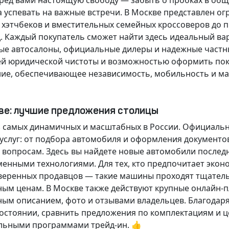
еред вами настоящую свободу — забыть о пробках в об
а успевать на важные встречи. В Москве представлен 
х хэтчбеков и вместительных семейных кроссоверов до
д.
Каждый покупатель
сможет найти здесь идеальный ва
ые автосалоны, официальные дилеры и надежные частн
й юридической чистоты и возможностью оформить покуп
ие, обеспечивающее независимость, мобильность и ма
кве: лучшие предложения столицы
 самых динамичных и масштабных в России. Официаль
слуг: от подбора автомобиля и оформления документо
 вопросам. Здесь вы найдете новые автомобили послед
енными технологиями. Для тех, кто предпочитает экон
веренных продавцов — такие машины проходят тщательн
ным ценам. В Москве также действуют крупные онлайн-
ным описанием, фото и отзывами владельцев. Благодар
стоянии, сравнить предложения по комплектациям и це
льными программами трейд-ин. 👍