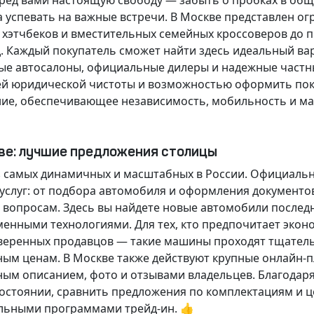
еред вами настоящую свободу — забыть о пробках в об
а успевать на важные встречи. В Москве представлен 
х хэтчбеков и вместительных семейных кроссоверов до
д.
Каждый покупатель
сможет найти здесь идеальный ва
ые автосалоны, официальные дилеры и надежные частн
й юридической чистоты и возможностью оформить покуп
ие, обеспечивающее независимость, мобильность и ма
кве: лучшие предложения столицы
 самых динамичных и масштабных в России. Официаль
слуг: от подбора автомобиля и оформления документо
 вопросам. Здесь вы найдете новые автомобили послед
енными технологиями. Для тех, кто предпочитает экон
веренных продавцов — такие машины проходят тщательн
ным ценам. В Москве также действуют крупные онлайн-
ным описанием, фото и отзывами владельцев. Благодар
стоянии, сравнить предложения по комплектациям и це
льными программами трейд-ин. 👍