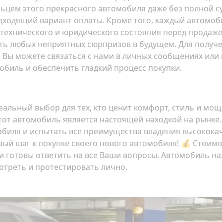
ельцем этого прекрасного автомобиля даже без полной 
ходящий вариант оплаты. Кроме того, каждый автомобил
у технического и юридического состояния перед продаже
ать любых неприятных сюрпризов в будущем. Для получ
 Вы можете связаться с нами в личных сообщениях или 
биль и обеспечить гладкий процесс покупки.
о идеальный выбор для тех, кто ценит комфорт, стиль и м
от автомобиль является настоящей находкой на рынке.
обиля и испытать все преимущества владения высокок
вый шаг к покупке своего нового автомобиля! 💰 Стоим
 и готовы ответить на все Ваши вопросы. Автомобиль на
мотреть и протестировать лично.