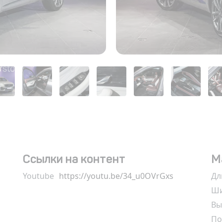
Ссылки на контент
М
Youtube
https://youtu.be/34_u0OVrGxs
Дл
Ши
Вы
По