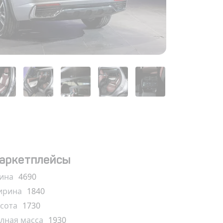
аркетплейсы
ина
4690
рина
1840
сота
1730
лная масса
1930