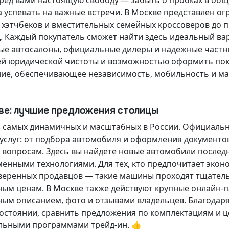
еред вами настоящую свободу — забыть о пробках в об
а успевать на важные встречи. В Москве представлен 
х хэтчбеков и вместительных семейных кроссоверов до
д.
Каждый покупатель
сможет найти здесь идеальный ва
ые автосалоны, официальные дилеры и надежные частн
й юридической чистоты и возможностью оформить покуп
ие, обеспечивающее независимость, мобильность и ма
кве: лучшие предложения столицы
 самых динамичных и масштабных в России. Официаль
слуг: от подбора автомобиля и оформления документо
 вопросам. Здесь вы найдете новые автомобили послед
енными технологиями. Для тех, кто предпочитает экон
веренных продавцов — такие машины проходят тщательн
ным ценам. В Москве также действуют крупные онлайн-
ным описанием, фото и отзывами владельцев. Благодар
стоянии, сравнить предложения по комплектациям и це
льными программами трейд-ин. 👍