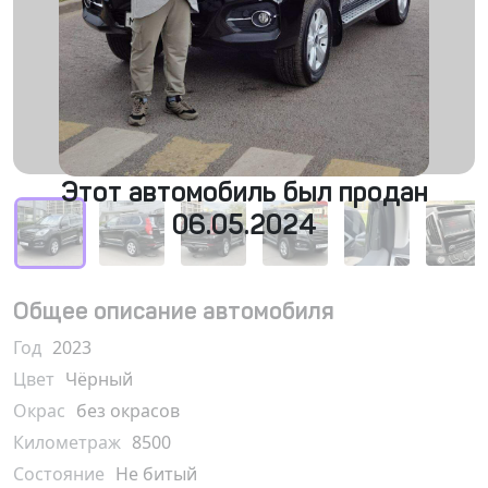
Этот автомобиль был продан
06.05.2024
Общее описание автомобиля
Год
2023
Цвет
Чёрный
Окрас
без окрасов
Километраж
8500
Состояние
Не битый