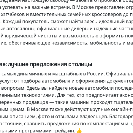
еред вами настоящую свободу — забыть о пробках в об
а успевать на важные встречи. В Москве представлен 
х хэтчбеков и вместительных семейных кроссоверов до
д.
Каждый покупатель
сможет найти здесь идеальный ва
ые автосалоны, официальные дилеры и надежные частн
й юридической чистоты и возможностью оформить покуп
ие, обеспечивающее независимость, мобильность и ма
кве: лучшие предложения столицы
 самых динамичных и масштабных в России. Официаль
слуг: от подбора автомобиля и оформления документо
 вопросам. Здесь вы найдете новые автомобили послед
енными технологиями. Для тех, кто предпочитает экон
веренных продавцов — такие машины проходят тщательн
ным ценам. В Москве также действуют крупные онлайн-
ным описанием, фото и отзывами владельцев. Благодар
стоянии, сравнить предложения по комплектациям и це
льными программами трейд-ин. 👍