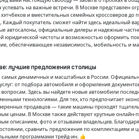
еред вами настоящую свободу — забыть о пробках в об
а успевать на важные встречи. В Москве представлен 
х хэтчбеков и вместительных семейных кроссоверов до
д.
Каждый покупатель
сможет найти здесь идеальный ва
ые автосалоны, официальные дилеры и надежные частн
й юридической чистоты и возможностью оформить покуп
ие, обеспечивающее независимость, мобильность и ма
кве: лучшие предложения столицы
 самых динамичных и масштабных в России. Официаль
слуг: от подбора автомобиля и оформления документо
 вопросам. Здесь вы найдете новые автомобили послед
енными технологиями. Для тех, кто предпочитает экон
веренных продавцов — такие машины проходят тщательн
ным ценам. В Москве также действуют крупные онлайн-
ным описанием, фото и отзывами владельцев. Благодар
стоянии, сравнить предложения по комплектациям и це
льными программами трейд-ин. 👍