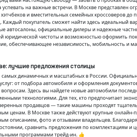
еред вами настоящую свободу — забыть о пробках в об
а успевать на важные встречи. В Москве представлен 
х хэтчбеков и вместительных семейных кроссоверов до
д.
Каждый покупатель
сможет найти здесь идеальный ва
ые автосалоны, официальные дилеры и надежные частн
й юридической чистоты и возможностью оформить покуп
ие, обеспечивающее независимость, мобильность и ма
кве: лучшие предложения столицы
 самых динамичных и масштабных в России. Официаль
слуг: от подбора автомобиля и оформления документо
 вопросам. Здесь вы найдете новые автомобили послед
енными технологиями. Для тех, кто предпочитает экон
веренных продавцов — такие машины проходят тщательн
ным ценам. В Москве также действуют крупные онлайн-
ным описанием, фото и отзывами владельцев. Благодар
стоянии, сравнить предложения по комплектациям и це
льными программами трейд-ин. 👍