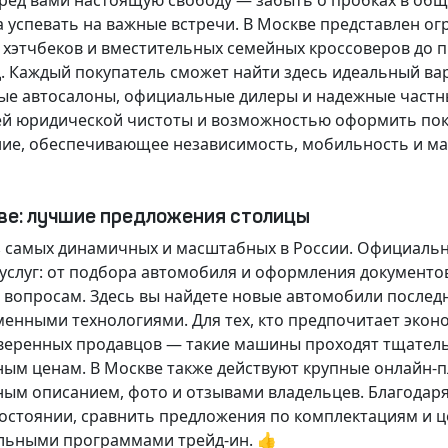
еред вами настоящую свободу — забыть о пробках в об
а успевать на важные встречи. В Москве представлен 
х хэтчбеков и вместительных семейных кроссоверов до
д.
Каждый покупатель
сможет найти здесь идеальный ва
ые автосалоны, официальные дилеры и надежные частн
й юридической чистоты и возможностью оформить покуп
ие, обеспечивающее независимость, мобильность и ма
кве: лучшие предложения столицы
 самых динамичных и масштабных в России. Официаль
слуг: от подбора автомобиля и оформления документо
 вопросам. Здесь вы найдете новые автомобили послед
енными технологиями. Для тех, кто предпочитает экон
веренных продавцов — такие машины проходят тщательн
ным ценам. В Москве также действуют крупные онлайн-
ным описанием, фото и отзывами владельцев. Благодар
стоянии, сравнить предложения по комплектациям и це
льными программами трейд-ин. 👍