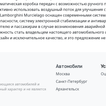
оматическая коробка передач
с возможностью ручного 
тивно использовать воздушный поток для улучшения с
, Lamborghini Murcielago оснащен
современными система
опасности
,
систему электронной стабилизации
и
антива
елю и пассажирам в случае возникновения аварийной си
ожность стать владельцем настоящего
автомобильного 
йн и исключительное качество, и это предложение не с
Автомобили
Ус
Москва
Оц
Санкт-Петербург
сающаяся автомобилей и
Архангельск
ный характер и не является