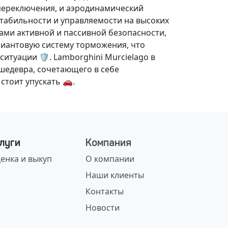
переключения, и
аэродинамический
табильности и управляемости на высоких
ми активной и пассивной безопасности
,
риантовую систему торможения
, что
туации 🛡️. Lamborghini Murcielago в
шедевра
, сочетающего в себе
тоит упускать 🚗.
луги
Компания
енка и выкуп
О компании
Наши клиенты
Контакты
Новости