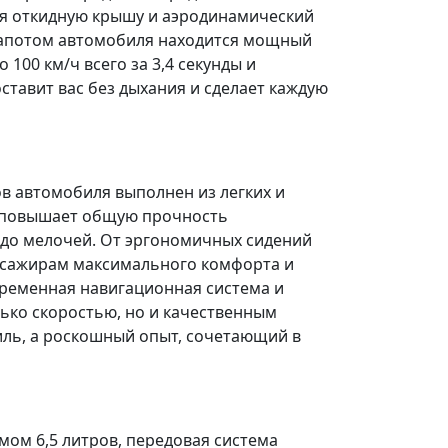
ая откидную крышу и
аэродинамический
д капотом автомобиля находится
мощный
 100 км/ч всего за 3,4 секунды и
оставит вас без дыхания и сделает каждую
ов автомобиля выполнен из легких и
 и повышает общую
прочность
 до мелочей. От
эргономичных
сидений
ассажирам максимального комфорта и
временная
навигационная система
и
ько скоростью, но и качественным
ль, а
роскошный
опыт, сочетающий в
ом 6,5 литров,
передовая система