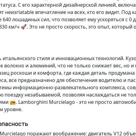
статуса. С его характерной дизайнерской линией, включ
т неизгlatable впечатление на всех, кто его видит. По
е
640 лошадиных сил, что позволяет ему ускоряться с 0 до
0 км/ч 🚀. Это не просто скорость, это опыт, который 
сь
итальянского стиля
и
инновационных технологий
. Куз
ое волокно и алюминий, что не только снижает вес, но
разец
роскоши
и
комфорта
, где каждая деталь продумана
еса, все предназначено для обеспечения водителю и п
темы информационно-развлекательного
комплекса, со
ю поездку незабываемой, позволяя наслаждаться не тол
 📻. Lamborghini Murcielago - это не просто автомоби
м уровне.
опасность
 Murcielago поражают воображение:
двигатель V12
объем