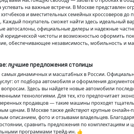
еред вами настоящую свободу — забыть о пробках в об
а успевать на важные встречи. В Москве представлен 
х хэтчбеков и вместительных семейных кроссоверов до
д.
Каждый покупатель
сможет найти здесь идеальный ва
ые автосалоны, официальные дилеры и надежные частн
й юридической чистоты и возможностью оформить покуп
ие, обеспечивающее независимость, мобильность и ма
кве: лучшие предложения столицы
 самых динамичных и масштабных в России. Официаль
слуг: от подбора автомобиля и оформления документо
 вопросам. Здесь вы найдете новые автомобили послед
енными технологиями. Для тех, кто предпочитает экон
веренных продавцов — такие машины проходят тщательн
ным ценам. В Москве также действуют крупные онлайн-
ным описанием, фото и отзывами владельцев. Благодар
стоянии, сравнить предложения по комплектациям и це
льными программами трейд-ин. 👍