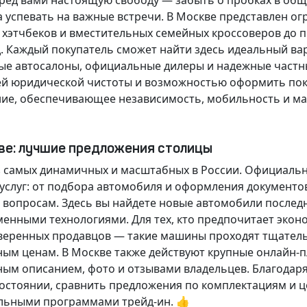
еред вами настоящую свободу — забыть о пробках в об
а успевать на важные встречи. В Москве представлен 
х хэтчбеков и вместительных семейных кроссоверов до
д.
Каждый покупатель
сможет найти здесь идеальный ва
ые автосалоны, официальные дилеры и надежные частн
й юридической чистоты и возможностью оформить покуп
ие, обеспечивающее независимость, мобильность и ма
кве: лучшие предложения столицы
 самых динамичных и масштабных в России. Официаль
слуг: от подбора автомобиля и оформления документо
 вопросам. Здесь вы найдете новые автомобили послед
енными технологиями. Для тех, кто предпочитает экон
веренных продавцов — такие машины проходят тщательн
ным ценам. В Москве также действуют крупные онлайн-
ным описанием, фото и отзывами владельцев. Благодар
стоянии, сравнить предложения по комплектациям и це
льными программами трейд-ин. 👍