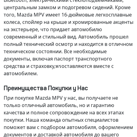
Bluetooth,
электрическими стеклоподъемниками
,
центральным замком
и
подогревом сидений
. Кроме
того, Mazda MPV имеет
16-дюймовые легкосплавные
колеса
,
спойлер на крыше
и
хромированные акценты
на экстерьере, что придает автомобилю
современный и стильный вид. Автомобиль прошел
полный технический осмотр
и находится в
отличном
техническом состоянии
. Все необходимые
документы, включая
паспорт транспортного
средства
и
страховку
,พรоставляются вместе с
автомобилем.
Преимущества Покупки у Нас
При покупке Mazda MPV у нас, вы получаете не
только отличный автомобиль, но и
гарантию
качества
и
полное сопровождение
на всех этапах
покупки. Наша команда опытных специалистов
поможет вам с
подбором автомобиля
,
оформлением
документов
и
доставкой автомобиля
до вашего