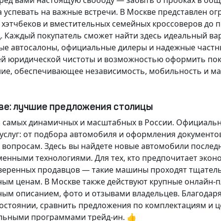
еред вами настоящую свободу — забыть о пробках в об
а успевать на важные встречи. В Москве представлен 
х хэтчбеков и вместительных семейных кроссоверов до
д.
Каждый покупатель
сможет найти здесь идеальный ва
ые автосалоны, официальные дилеры и надежные частн
й юридической чистоты и возможностью оформить покуп
ие, обеспечивающее независимость, мобильность и ма
кве: лучшие предложения столицы
 самых динамичных и масштабных в России. Официаль
слуг: от подбора автомобиля и оформления документо
 вопросам. Здесь вы найдете новые автомобили послед
енными технологиями. Для тех, кто предпочитает экон
веренных продавцов — такие машины проходят тщательн
ным ценам. В Москве также действуют крупные онлайн-
ным описанием, фото и отзывами владельцев. Благодар
стоянии, сравнить предложения по комплектациям и це
льными программами трейд-ин. 👍