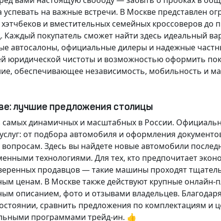
еред вами настоящую свободу — забыть о пробках в об
а успевать на важные встречи. В Москве представлен 
х хэтчбеков и вместительных семейных кроссоверов до
д.
Каждый покупатель
сможет найти здесь идеальный ва
ые автосалоны, официальные дилеры и надежные частн
й юридической чистоты и возможностью оформить покуп
ие, обеспечивающее независимость, мобильность и ма
кве: лучшие предложения столицы
 самых динамичных и масштабных в России. Официаль
слуг: от подбора автомобиля и оформления документо
 вопросам. Здесь вы найдете новые автомобили послед
енными технологиями. Для тех, кто предпочитает экон
веренных продавцов — такие машины проходят тщательн
ным ценам. В Москве также действуют крупные онлайн-
ным описанием, фото и отзывами владельцев. Благодар
стоянии, сравнить предложения по комплектациям и це
льными программами трейд-ин. 👍