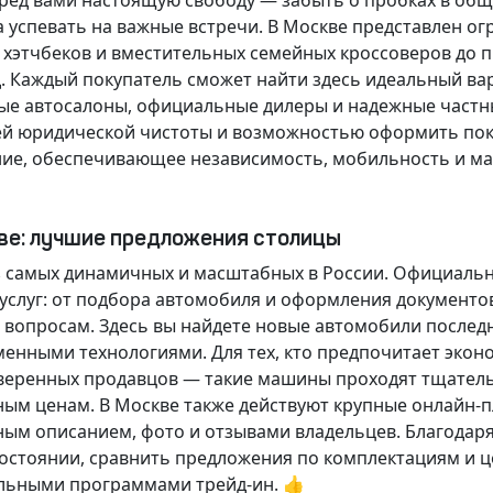
еред вами настоящую свободу — забыть о пробках в об
а успевать на важные встречи. В Москве представлен 
х хэтчбеков и вместительных семейных кроссоверов до
д.
Каждый покупатель
сможет найти здесь идеальный ва
ые автосалоны, официальные дилеры и надежные частн
й юридической чистоты и возможностью оформить покуп
ие, обеспечивающее независимость, мобильность и ма
кве: лучшие предложения столицы
 самых динамичных и масштабных в России. Официаль
слуг: от подбора автомобиля и оформления документо
 вопросам. Здесь вы найдете новые автомобили послед
енными технологиями. Для тех, кто предпочитает экон
веренных продавцов — такие машины проходят тщательн
ным ценам. В Москве также действуют крупные онлайн-
ным описанием, фото и отзывами владельцев. Благодар
стоянии, сравнить предложения по комплектациям и це
льными программами трейд-ин. 👍