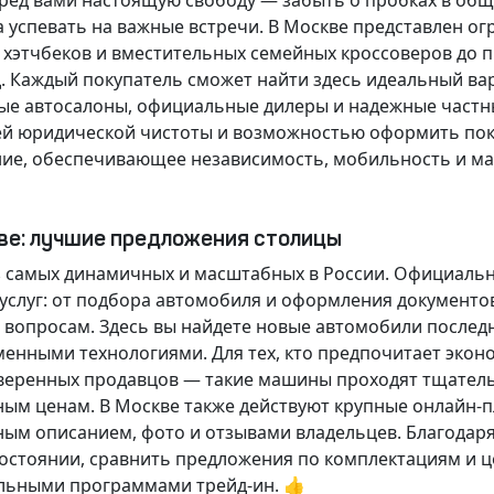
еред вами настоящую свободу — забыть о пробках в об
а успевать на важные встречи. В Москве представлен 
х хэтчбеков и вместительных семейных кроссоверов до
д.
Каждый покупатель
сможет найти здесь идеальный ва
ые автосалоны, официальные дилеры и надежные частн
й юридической чистоты и возможностью оформить покуп
ие, обеспечивающее независимость, мобильность и ма
кве: лучшие предложения столицы
 самых динамичных и масштабных в России. Официаль
слуг: от подбора автомобиля и оформления документо
 вопросам. Здесь вы найдете новые автомобили послед
енными технологиями. Для тех, кто предпочитает экон
веренных продавцов — такие машины проходят тщательн
ным ценам. В Москве также действуют крупные онлайн-
ным описанием, фото и отзывами владельцев. Благодар
стоянии, сравнить предложения по комплектациям и це
льными программами трейд-ин. 👍