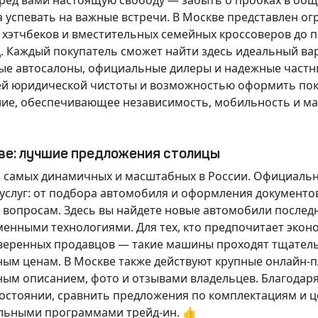
еред вами настоящую свободу — забыть о пробках в об
а успевать на важные встречи. В Москве представлен 
х хэтчбеков и вместительных семейных кроссоверов до
д.
Каждый покупатель
сможет найти здесь идеальный ва
ые автосалоны, официальные дилеры и надежные частн
й юридической чистоты и возможностью оформить покуп
ие, обеспечивающее независимость, мобильность и ма
кве: лучшие предложения столицы
 самых динамичных и масштабных в России. Официаль
слуг: от подбора автомобиля и оформления документо
 вопросам. Здесь вы найдете новые автомобили послед
енными технологиями. Для тех, кто предпочитает экон
веренных продавцов — такие машины проходят тщательн
ным ценам. В Москве также действуют крупные онлайн-
ным описанием, фото и отзывами владельцев. Благодар
стоянии, сравнить предложения по комплектациям и це
льными программами трейд-ин. 👍